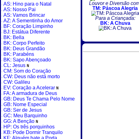
Louvor e Diversão com
AS: Hino para o Natal
TM: Páscoa Alegria
AS: Nosso Pai
AS: Vamos Brincar
Para a Criançada:
AZ: A Sementinha do Amor
BK: A Chuva
BF: Coração Limpinho
BJ: Estátua Diferente
BK: Bella
BK: Corpo Perfeito
BK: Deus Grandão
BK: Parabéns
BK: Sapo Abençoado
CL: Jesus
CM: Som do Coração
CW: Deus não está morto
CW: Galileu
EV: Coração a Acelerar
FA: A armadura de Deus
GB: Deus Te Chama Pelo Nome
GB: Nome Especial
GB: Ser de Jesus
GC: Meu Barquinho
GG: A Benção
HP: Os três porquinhos
KB: Pode Dormir Tranquilo
KF: Alguém bate a Porta