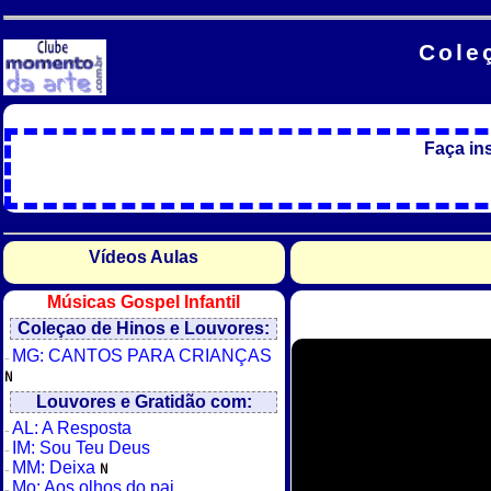
Cole
Faça in
Vídeos Aulas
Músicas Gospel Infantil
Coleçao de Hinos e Louvores:
MG: CANTOS PARA CRIANÇAS
Louvores e Gratidão com:
AL: A Resposta
IM: Sou Teu Deus
MM: Deixa
Mo: Aos olhos do pai