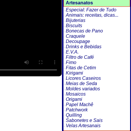
Artesanatos
Especial: Fazer de Tudo
Animais: receitas, dicas...
Bijuterias
Biscuits
Bonecas de Pano
Craquele
Decoupage
Drinks e Bebidas
E.V.A.
Filtro de Café
Fimo
Fitas de Cetim
Kirigami
Licores Caseiros
Meias de Seda
Moldes variados
Mosaicos
Origami
Papel Machê
Patchwork
Quilling
Sabonetes e Sais
Velas Artesanais