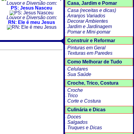
Casa, Jardim e Pomar
Louvor e Diversão com:
PS: Jesus Nasceu
Casa (receitas e dicas)
Arranjos Variados
Louvor e Diversão com:
Decorar Ambientes
RN: Ele é meu Jesus
Jardim e Jardinagem
Pomar e Mini-pomar
Construir e Reformar
Pinturas em Geral
Texturas em Paredes
Como Melhorar de Tudo
Celulares
Sua Saúde
Croche, Trico, Costura
Croche
Trico
Corte e Costura
Culinária e Dicas
Doces
Salgados
Truques e Dicas