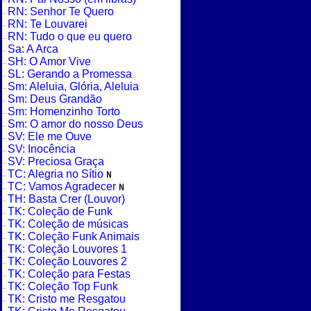
RN: Senhor Te Quero
RN: Te Louvarei
RN: Tudo o que eu quero
Sa: A Arca
SH: O Amor Vive
SL: Gerando a Promessa
Sm: Aleluia, Glória, Aleluia
Sm: Deus Grandão
Sm: Homenzinho Torto
Sm: O amor do nosso Deus
SV: Ele me Ouve
SV: Inocência
SV: Preciosa Graça
TC: Alegria no Sítio
TC: Vamos Agradecer
TH: Basta Crer (Louvor)
TK: Coleção de Funk
TK: Coleção de músicas
TK: Coleção Funk Animais
TK: Coleção Louvores 1
TK: Coleção Louvores 2
TK: Coleção para Festas
TK: Coleção Top Funk
TK: Cristo me Resgatou