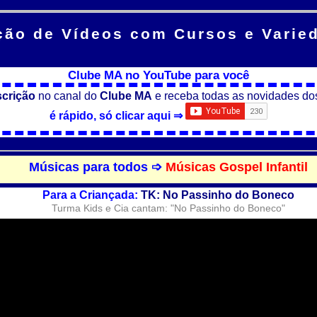
ção de Vídeos
com Cursos e Varie
Clube MA no YouTube para você
scrição
no canal do
Clube MA
e receba todas as novidades do
é rápido, só clicar aqui ⇒
Músicas para todos ➩
Músicas Gospel Infantil
Para a Criançada:
TK: No Passinho do Boneco
Turma Kids e Cia cantam: "No Passinho do Boneco"