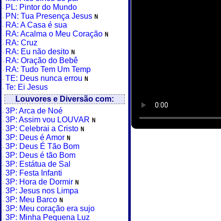
PL: Pintor do Mundo
PN: Tua Presença Jesus
RA: A Casa é sua
RA: Acalma o Meu Coração
RA: Cruz
RA: Eu não desito
RA: Oração do Bebê
RA: Tudo Tem Um Temp
TE: Deus nunca errou
Te: Ei Jesus
Louvores e Diversão com:
3P: Arca de Noé
3P: Assim vou LOUVAR
3P: Celebrai a Cristo
3P: Deus é Amor
3P: Deus É Tão Bom
3P: Deus é tão Bom
3P: Estátua de Sal
3P: Festa Infanti
3P: Hora de Dormir
3P: Jesus nos Limpa
3P: Meu Barco
3P: Meu coração era sujo
3P: Minha Pequena Luz