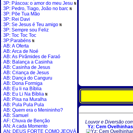
3P: Páscoa: o amor do meu Jesu
3P: Pedro, Tiago, João no barc
3P: Põe Tua Mão
3P: Rei Davi
3P: Se Jesus é Teu amigo
3P: Sempre sou Feliz
3P: Toc Toc Toc
3P:Parabéns
AB: A Oferta
AB: Arca de Noé
AB: As Pirâmides de Faraó
AB: Balança a Casinha
AB: Casinha de Jesus
AB: Criança de Jesus
AB: Dança do Canguru
AB: Dona Formiga
AB: Eu li na Bíblia
AB: Eu Li Na Bíblia
AB: Pisa na Muralha
AB: Pula Pula Pula
AB: Quem era o Menininho?
AB: Samuel
AF: Chuva de Benção
Louvor e Diversão com
AN: A cada Momento
Yz: Cem Ovelhinhas
AN: DEUS FORTE COMO JEOVÁ