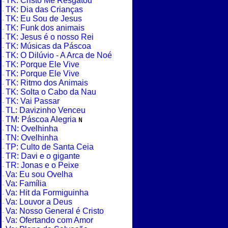
TK: Cristo Me Resgatou
TK: Dia das Crianças
TK: Eu Sou de Jesus
TK: Funk dos animais
TK: Jesus é o nosso Rei
TK: Músicas da Páscoa
TK: O Dilúvio - A Arca de Noé
TK: Porque Ele Vive
TK: Porque Ele Vive
TK: Ritmo dos Animais
TK: Solta o Cabo da Nau
TK: Vai Passar
TL: Davizinho Venceu
TM: Páscoa Alegria
TN: Ovelhinha
TN: Ovelhinha
TP: Culto de Santa Ceia
TR: Davi e o gigante
TR: Jonas e o Peixe
Va: Eu sou Ovelha
Va: Família
Va: Hit da Formiguinha
Va: Louvor a Deus
Va: Nosso General é Cristo
Va: Ofertando com Amor