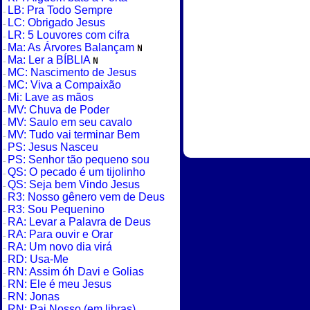
LB: Pra Todo Sempre
LC: Obrigado Jesus
LR: 5 Louvores com cifra
Ma: As Árvores Balançam
Ma: Ler a BÍBLIA
MC: Nascimento de Jesus
MC: Viva a Compaixão
Mi: Lave as mãos
MV: Chuva de Poder
MV: Saulo em seu cavalo
MV: Tudo vai terminar Bem
PS: Jesus Nasceu
PS: Senhor tão pequeno sou
QS: O pecado é um tijolinho
QS: Seja bem Vindo Jesus
R3: Nosso gênero vem de Deus
R3: Sou Pequenino
RA: Levar a Palavra de Deus
RA: Para ouvir e Orar
RA: Um novo dia virá
RD: Usa-Me
RN: Assim óh Davi e Golias
RN: Ele é meu Jesus
RN: Jonas
RN: Pai Nosso (em libras)