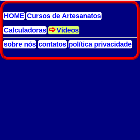
HOME
Cursos de Artesanatos
Calculadoras
Vídeos
sobre nós
contatos
política privacidade