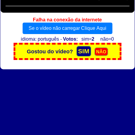
Falha na conexão da internete
Se o vídeo não carregar Clique Aqui
idioma: português -
Votos:
sim=
2
não=0