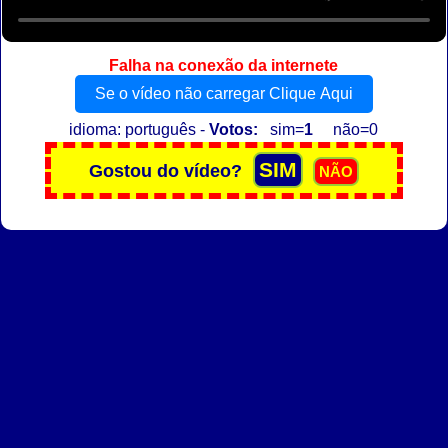
Falha na conexão da internete
Se o vídeo não carregar Clique Aqui
idioma: português -
Votos:
sim=
1
não=0