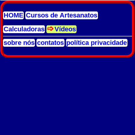
HOME
Cursos de Artesanatos
Calculadoras
Vídeos
sobre nós
contatos
política privacidade