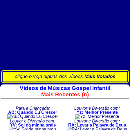
clique e veja alguns dos vídeos
Mais Votados
Vídeos de Músicas Gospel Infantil
Mais Recentes (n)
Para a Criançada:
Louvor e Diversão com:
AB: Quando Eu Crescer
Yz: Melhor Presente
Louvor e Diversão com:
Louvor e Diversão com:
YV: Sol da minha prais
RA: Levar a Palavra de Deus