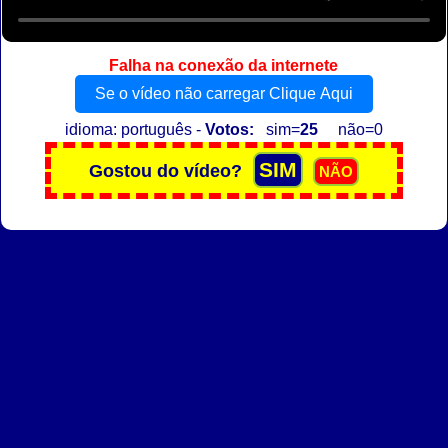
Falha na conexão da internete
Se o vídeo não carregar Clique Aqui
idioma: português -
Votos:
sim=
25
não=0