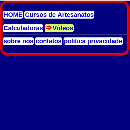
HOME
Cursos de Artesanatos
Calculadoras
Vídeos
sobre nós
contatos
política privacidade