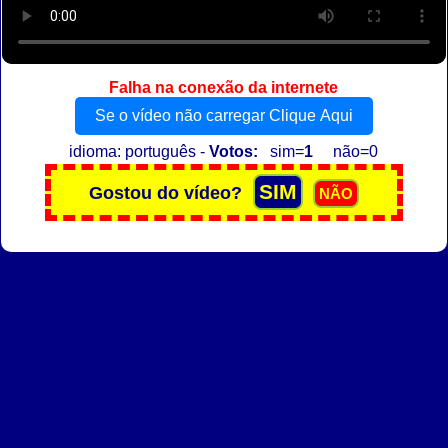
Falha na conexão da internete
Se o vídeo não carregar Clique Aqui
idioma: português -
Votos:
sim=
1
não=0