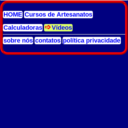
HOME
Cursos de Artesanatos
Calculadoras
Vídeos
sobre nós
contatos
política privacidade