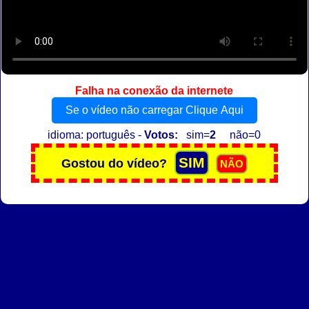
Falha na conexão da internete
Se o vídeo não carregar Clique Aqui
idioma: português -
Votos:
sim=
2
não=0