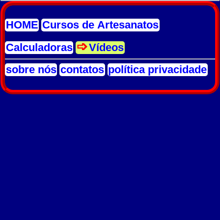
HOME
Cursos de Artesanatos
Calculadoras
Vídeos
sobre nós
contatos
política privacidade