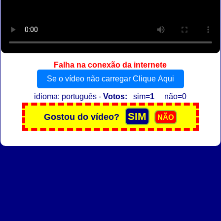
Falha na conexão da internete
Se o vídeo não carregar Clique Aqui
idioma: português -
Votos:
sim=
1
não=0