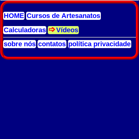
HOME
Cursos de Artesanatos
Calculadoras
Vídeos
sobre nós
contatos
política privacidade