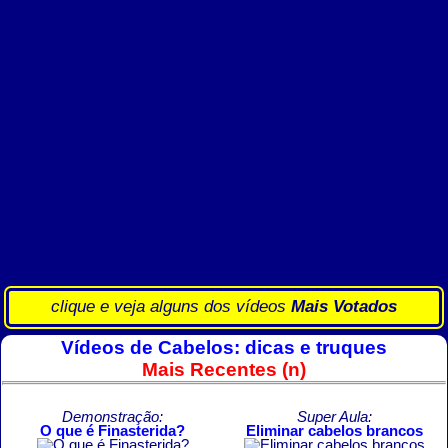
clique e veja alguns dos vídeos
Mais Votados
Vídeos de Cabelos: dicas e truques
Mais Recentes (n)
Demonstração:
Super Aula:
O que é Finasterida?
Eliminar cabelos brancos