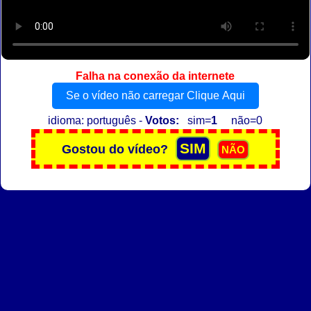
Falha na conexão da internete
Se o vídeo não carregar Clique Aqui
idioma: português -
Votos:
sim=
1
não=0