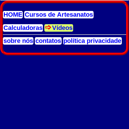
HOME
Cursos de Artesanatos
Calculadoras
Vídeos
sobre nós
contatos
política privacidade