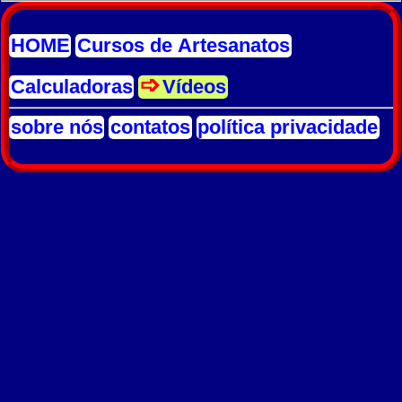
HOME
Cursos de Artesanatos
Calculadoras
Vídeos
sobre nós
contatos
política privacidade