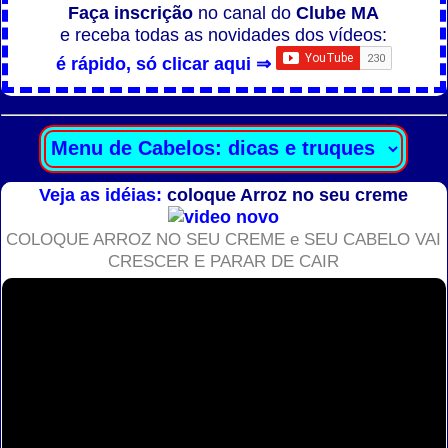
Faça inscrição
no canal do
Clube MA
e receba todas as novidades dos vídeos:
é rápido, só clicar aqui ⇒
Veja as idéias:
coloque Arroz no seu creme
COLOQUE ARROZ NO SEU CREME e SEU CABELO VAI
CRESCER E PARAR DE CAIR