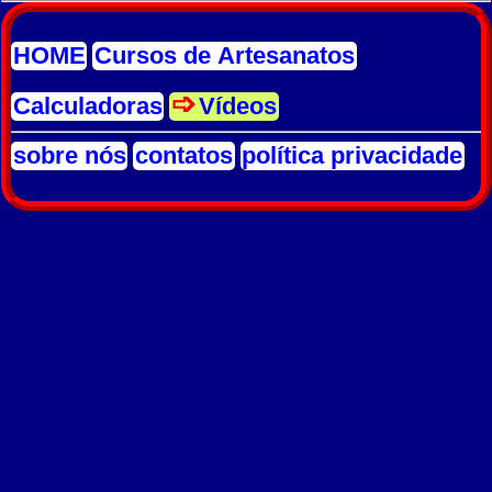
HOME
Cursos de Artesanatos
Calculadoras
Vídeos
sobre nós
contatos
política privacidade