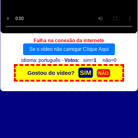
Falha na conexão da internete
Se o vídeo não carregar Clique Aqui
idioma: português -
Votos:
sim=
1
não=0