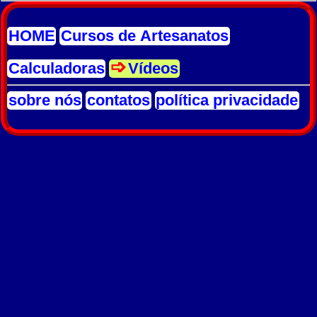
HOME
Cursos de Artesanatos
Calculadoras
Vídeos
sobre nós
contatos
política privacidade