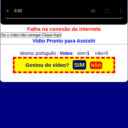
Falha na conexão da internete
Se o vídeo não carregar Clique Aqui
Vídio Pronto para Assistir
idioma: português -
Votos:
sim=
1
não=0