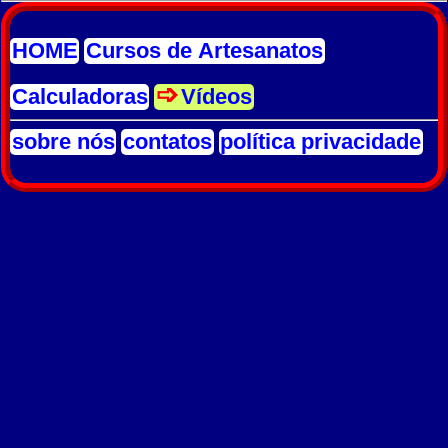
HOME
Cursos de Artesanatos
Calculadoras
Vídeos
sobre nós
contatos
política privacidade