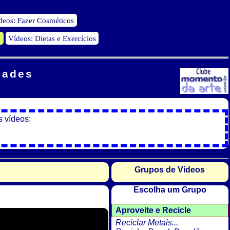
deos: Fazer Cosméticos
s
Vídeos: Dietas e Exercícios
dades
s vídeos:
Grupos de Vídeos
Escolha um Grupo
Aproveite e Recicle
Reciclar Metais...