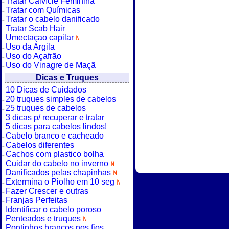
Tratar Calvície Feminina
Tratar com Químicas
Tratar o cabelo danificado
Tratar Scab Hair
Umectaçāo capilar
Uso da Argila
Uso do Açafrão
Uso do Vinagre de Maçã
Dicas e Truques
10 Dicas de Cuidados
20 truques simples de cabelos
25 truques de cabelos
3 dicas p/ recuperar e tratar
5 dicas para cabelos lindos!
Cabelo branco e cacheado
Cabelos diferentes
Cachos com plastico bolha
Cuidar do cabelo no inverno
Danificados pelas chapinhas
Extermina o Piolho em 10 seg
Fazer Crescer e outras
Franjas Perfeitas
Identificar o cabelo poroso
Penteados e truques
Pontinhos brancos nos fios