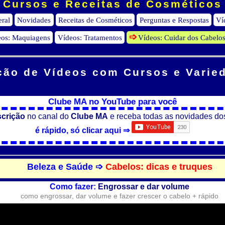
Cursos e Receitas de Cosméticos
eral
Novidades
Receitas de Cosméticos
Perguntas e Respostas
Ví
eos: Maquiagens
Vídeos: Tratamentos
Vídeos: Cuidar dos Cabelo
ção de Vídeos
com Cursos e Varie
Clube MA no YouTube para você
scrição
no canal do
Clube MA
e receba todas as novidades do
é rápido, só clicar aqui ⇒
Beleza e Saúde ➩
Cabelos: dicas e truques
Como fazer:
Engrossar e dar volume
como engrossar, dar volume e fazer crescer o cabelo + rápido