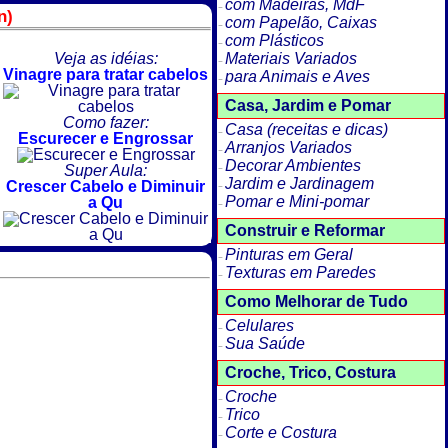
com Madeiras, MdF
n)
com Papelão, Caixas
com Plásticos
Veja as idéias:
Materiais Variados
Vinagre para tratar cabelos
para Animais e Aves
Casa, Jardim e Pomar
Como fazer:
Casa (receitas e dicas)
Escurecer e Engrossar
Arranjos Variados
Decorar Ambientes
Super Aula:
Jardim e Jardinagem
Crescer Cabelo e Diminuir
Pomar e Mini-pomar
a Qu
Construir e Reformar
Pinturas em Geral
Texturas em Paredes
Como Melhorar de Tudo
Celulares
Sua Saúde
Croche, Trico, Costura
Croche
Trico
Corte e Costura