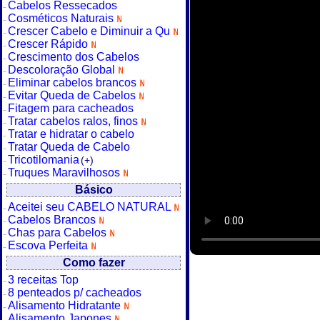
Cabelos Ressecados
Cosméticos Naturais
Crescer Cabelo e Diminuir a Qu
Crescer Rápido
Crescimento dos Cabelos
Descoloração Global
Eliminar cabelos brancos
Evitar Queda de Cabelos
Fitagem para cacheados
Tratar cabelos ralos, finos
Tratar e hidratar o cabelo
Tratar Queda de Cabelo
Tricotilomania
(+)
Truques Maravilhosos
Básico
Aceitei seu CABELO NATURAL
Cabelos Brancos
Chas para Cabelos
Escova Perfeita
Como fazer
3 receitas Top
8 penteados p/ cacheados
Alisamento Hidratante
Alisamento Japones