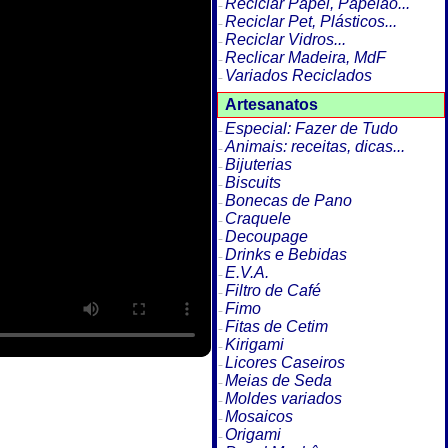
Reciclar Papel, Papelão...
Reciclar Pet, Plásticos...
Reciclar Vidros...
Reclicar Madeira, MdF
Variados Reciclados
Artesanatos
Especial: Fazer de Tudo
Animais: receitas, dicas...
Bijuterias
Biscuits
Bonecas de Pano
Craquele
Decoupage
Drinks e Bebidas
E.V.A.
Filtro de Café
Fimo
Fitas de Cetim
Kirigami
Licores Caseiros
Meias de Seda
Moldes variados
Mosaicos
Origami