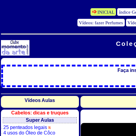
INICIAL
índice G
Vídeos: fazer Perfumes
Víd
Cole
Faça in
Vídeos Aulas
Cabelos: dicas e truques
Super Aulas
25 penteados legais
4 usos do Óleo de Côco