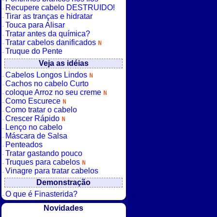
Recupere cabelo DESTRUIDO!
Tirar as tranças e hidratar
Touca para Alisar
Tratar antes da química?
Tratar cabelos danificados
Truque do Pente
Veja as idéias
Cabelos Longos Lindos
Cachos no cabelo Curto
coloque Arroz no seu creme
Como Escurece
Como tratar o cabelo
Crescer Rápido
Lenço no cabelo
Máscara de Salsa
Penteados
Tratar gastando pouco
Truques para cabelos
Vinagre para tratar cabelos
Demonstração
O que é Finasterida?
Novidades