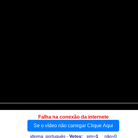
Falha na conexão da internete
Se o vídeo não carregar Clique Aqui
idioma: português -
Votos:
sim=
1
não=0