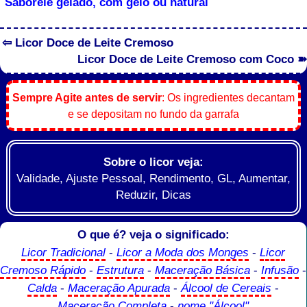
Saboreie gelado, com gelo ou natural
⇦ Licor Doce de Leite Cremoso
Licor Doce de Leite Cremoso com Coco ➽
Sempre Agite antes de servir
: Os ingredientes decantam
e se depositam no fundo da garrafa
Sobre o licor veja:
Validade, Ajuste Pessoal, Rendimento, GL, Aumentar,
Reduzir, Dicas
O que é? veja o significado:
Licor Tradicional
-
Licor a Moda dos Monges
-
Licor
Cremoso Rápido
-
Estrutura
-
Maceração Básica
-
Infusão
-
Calda
-
Maceração Apurada
-
Álcool de Cereais
-
Maceração Completa
-
nome "Álcool"