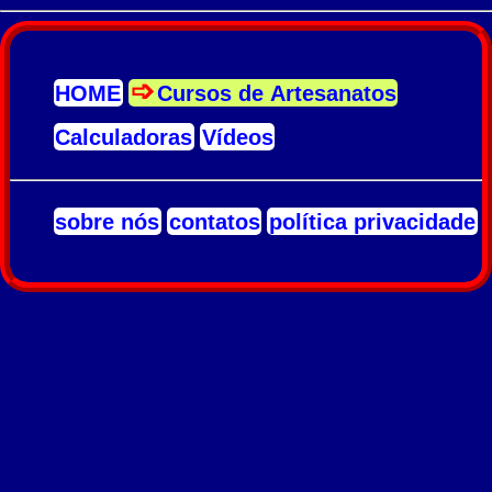
HOME
Cursos de Artesanatos
Calculadoras
Vídeos
sobre nós
contatos
política privacidade