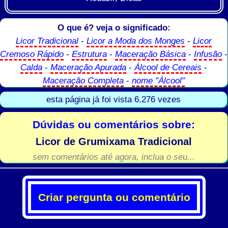
O que é? veja o significado:
Licor Tradicional
-
Licor a Moda dos Monges
-
Licor
Cremoso Rápido
-
Estrutura
-
Maceração Básica
-
Infusão
-
Calda
-
Maceração Apurada
-
Álcool de Cereais
-
Maceração Completa
-
nome "Álcool"
esta página já foi vista 6.276 vezes
Dúvidas ou comentários sobre:
Licor de Grumixama Tradicional
sem comentários até agora, inclua o seu...
Criar pergunta ou comentário