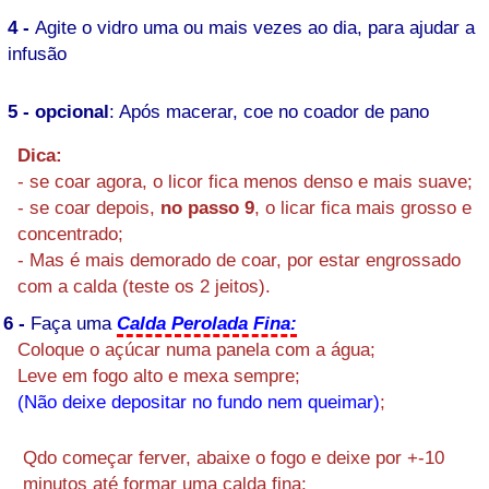
4 -
Agite o vidro uma ou mais vezes ao dia, para ajudar a
infusão
5 - opcional
: Após macerar, coe no coador de pano
Dica:
- se coar agora, o licor fica menos denso e mais suave;
- se coar depois,
no passo 9
, o licar fica mais grosso e
concentrado;
- Mas é mais demorado de coar, por estar engrossado
com a calda (teste os 2 jeitos).
6 -
Faça uma
Calda Perolada Fina:
Coloque o açúcar numa panela com a água;
Leve em fogo alto e mexa sempre;
(Não deixe depositar no fundo nem queimar)
;
Qdo começar ferver, abaixe o fogo e deixe por +-10
minutos até formar uma calda fina;