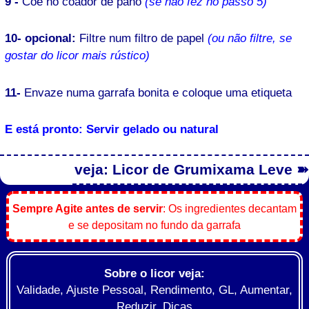
9 -
Coe no coador de pano
(se não fez no passo 5)
10- opcional:
Filtre num filtro de papel
(ou não filtre, se
gostar do licor mais rústico)
11-
Envaze numa garrafa bonita e coloque uma etiqueta
E está pronto: Servir gelado ou natural
veja: Licor de Grumixama Leve ➽
Sempre Agite antes de servir
: Os ingredientes decantam
e se depositam no fundo da garrafa
Sobre o licor veja:
Validade, Ajuste Pessoal, Rendimento, GL, Aumentar,
Reduzir, Dicas