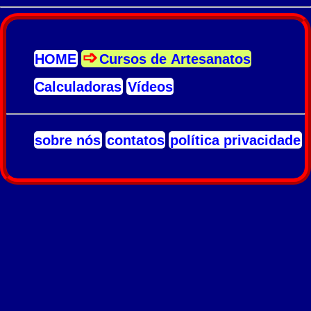
HOME
Cursos de Artesanatos
Calculadoras
Vídeos
sobre nós
contatos
política privacidade