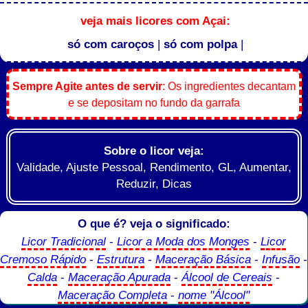
veja mais licores com Açai:
só com caroços
|
só com polpa
|
Sempre Agite antes de servir
: Os ingredientes decantam
e se depositam no fundo da garrafa
Sobre o licor veja:
Validade, Ajuste Pessoal, Rendimento, GL, Aumentar,
Reduzir, Dicas
O que é? veja o significado:
Licor Tradicional
-
Licor a Moda dos Monges
-
Licor
Cremoso Rápido
-
Estrutura
-
Maceração Básica
-
Infusão
-
Calda
-
Maceração Apurada
-
Álcool de Cereais
-
Maceração Completa
-
nome "Álcool"