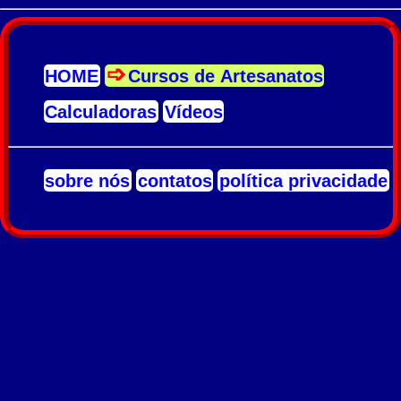
HOME
Cursos de Artesanatos
Calculadoras
Vídeos
sobre nós
contatos
política privacidade