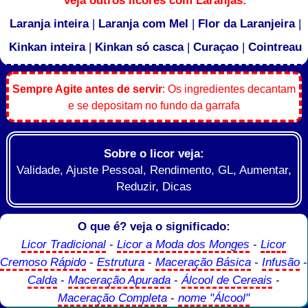
veja outros licores com Laranjas:
Laranja inteira
|
Laranja com Mel
|
Flor da Laranjeira
|
Kinkan inteira
|
Kinkan só casca
|
Curaçao
|
Cointreau
Sempre Agite antes de servir
: Os ingredientes decantam
e se depositam no fundo da garrafa
Sobre o licor veja:
Validade, Ajuste Pessoal, Rendimento, GL, Aumentar,
Reduzir, Dicas
O que é? veja o significado:
Licor Tradicional
-
Licor a Moda dos Monges
-
Licor
Cremoso Rápido
-
Estrutura
-
Maceração Básica
-
Infusão
-
Calda
-
Maceração Apurada
-
Álcool de Cereais
-
Maceração Completa
-
nome "Álcool"