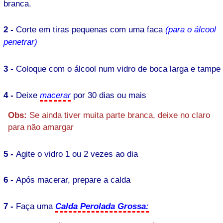
branca.
2 -
Corte em tiras pequenas com uma faca
(para o álcool
penetrar)
3 -
Coloque com o álcool num vidro de boca larga e tampe
4 -
Deixe
macerar
por 30 dias ou mais
Obs:
Se ainda tiver muita parte branca, deixe no claro
para não amargar
5 -
Agite o vidro 1 ou 2 vezes ao dia
6 -
Após macerar, prepare a calda
7 -
Faça uma
Calda Perolada Grossa: