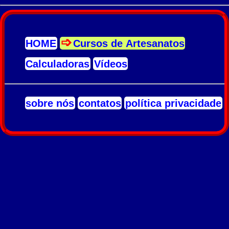
HOME
Cursos de Artesanatos
Calculadoras
Vídeos
sobre nós
contatos
política privacidade