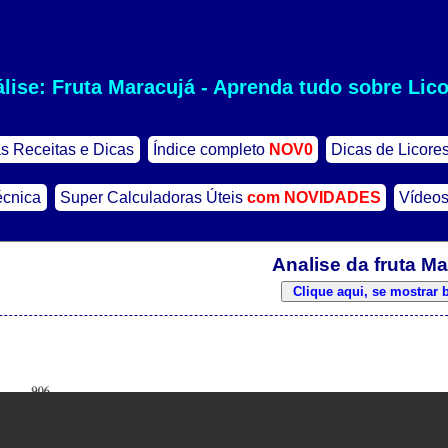
lise: Fruta Maracujá - Aprenda tudo sobre Lic
s Receitas e Dicas
Índice completo
NOV0
Dicas de Licore
écnica
Super Calculadoras Úteis
com NOVIDADES
Vídeos
Analise da fruta M