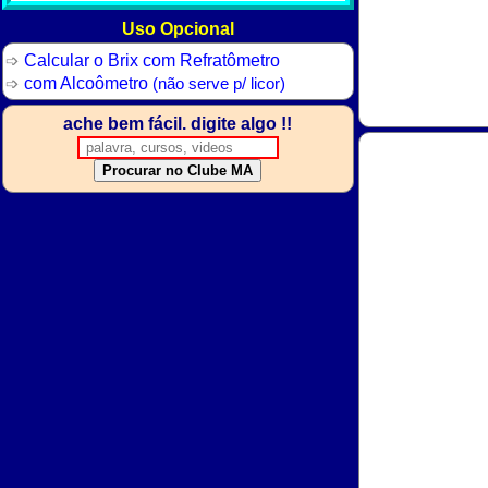
Uso Opcional
Calcular o Brix com Refratômetro
com Alcoômetro
(não serve p/ licor)
ache bem fácil. digite algo !!
Procurar no Clube MA