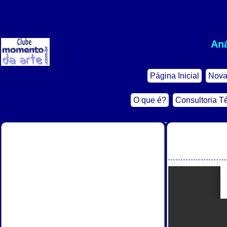
Aná
Página Inicial
Nova
O que é?
Consultoria T