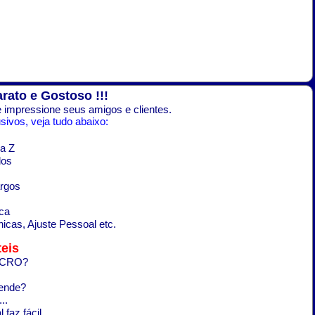
arato e Gostoso !!!
 impressione seus amigos e clientes.
ivos, veja tudo abaixo:
a Z
dos
argos
ca
icas, Ajuste Pessoal etc.
eis
LUCRO?
rende?
..
 faz fácil