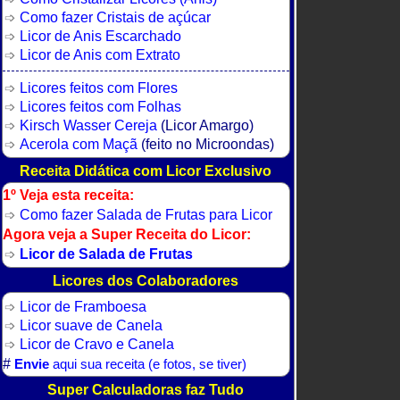
Como fazer Cristais de açúcar
Licor de Anis Escarchado
Licor de Anis com Extrato
Licores feitos com Flores
Licores feitos com Folhas
Kirsch Wasser Cereja
(Licor Amargo)
Acerola com Maçã
(feito no Microondas)
Receita Didática com Licor Exclusivo
1º Veja esta receita:
Como fazer Salada de Frutas para Licor
Agora veja a Super Receita do Licor:
Licor de Salada de Frutas
Licores dos Colaboradores
Licor de Framboesa
Licor suave de Canela
Licor de Cravo e Canela
#
Envie
aqui sua receita (e fotos, se tiver)
Super Calculadoras faz Tudo