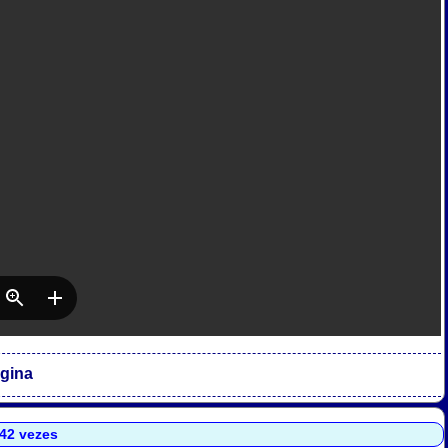
agina
242 vezes