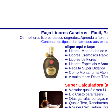
Faça Licores Caseiros - Fácil, B
Os melhores licores e seus segredos. Aprenda a fazer e
Centenas de tipos: dos famosos aos exclus
clique aqui e faça:
➽ Licores Macerados de A 
➽ Licores Cremosos Rápi
➽ Licores de Flores
➽ Licores Especiais e Am
➽ Receita Super Didática
➽ Como Montar uma Fábri
➽ e muito mais: Dicas Técn
Super Calculadora ùt
➽ Vc sabe qual é o seu 
➽ E o Custo para fazer?
➽ Qtas garrafas ou taças 
➽ Qual o Teor, Rendimento.
➽ A Super Calculadora Total