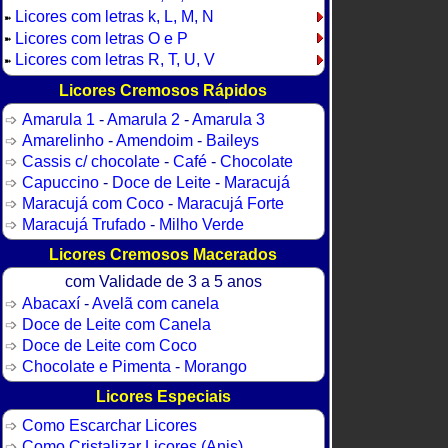
Licores com letras k, L, M, N
➽
Licores com letras O e P
➽
Licores com letras R, T, U, V
➽
Licores Cremosos Rápidos
Amarula 1
-
Amarula 2
-
Amarula 3
Amarelinho
-
Amendoim
-
Baileys
Cassis c/ chocolate
-
Café
-
Chocolate
Capuccino
-
Doce de Leite
-
Maracujá
Maracujá com Coco
-
Maracujá Forte
Maracujá Trufado
-
Milho Verde
Licores Cremosos Macerados
com Validade de 3 a 5 anos
Abacaxí
-
Avelã com canela
Doce de Leite com Canela
Doce de Leite com Coco
Chocolate e Pimenta
-
Morango
Licores Especiais
Como Escarchar Licores
Como Cristalizar Licores (Anis)