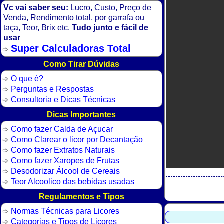
Vc vai saber seu:
Lucro, Custo, Preço de
Venda, Rendimento total, por garrafa ou
taça, Teor, Brix etc.
Tudo junto e fácil de
usar
Super Calculadoras Total
Como Tirar Dúvidas
O que é?
Perguntas e Respostas
Consultoria e Dicas Técnicas
Dicas Importantes
Como fazer Calda de Açucar
Como Clarear o licor por Decantação
Como fazer Extratos Naturais
Como fazer Xaropes de Frutas
Desodorizar Álcool de Cereais
Teor Alcoolico das bebidas usadas
Regulamentos e Tipos
Normas Técnicas para Licores
Categorias e Tipos de Licores