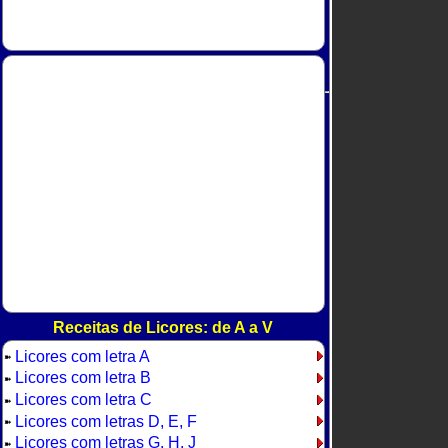
Receitas de Licores: de A a V
Licores com letra A
➽
Licores com letra B
➽
Licores com letra C
➽
Licores com letras D, E, F
➽
Licores com letras G, H, J
➽