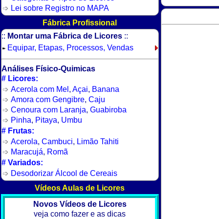
Lei sobre Registro no MAPA
Fábrica Profissional
::
Montar uma Fábrica de Licores
::
Equipar, Etapas, Processos, Vendas
➽
Análises Físico-Quimicas
# Licores:
Acerola com Mel
,
Açai
,
Banana
Amora com Gengibre
,
Caju
Cenoura com Laranja
,
Guabiroba
Pinha
,
Pitaya
,
Umbu
# Frutas:
Acerola
,
Cambuci
,
Limão Tahiti
Maracujá
,
Romã
# Variados:
Desodorizar Álcool de Cereais
Vídeos Aulas de Licores
Novos Vídeos de Licores
veja como fazer e as dicas