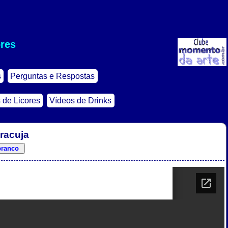
ores
s
Perguntas e Respostas
 de Licores
Vídeos de Drinks
aracuja