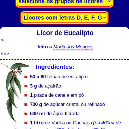
Licor de Eucalipto
<
feito a
Moda dos Monges
/td>
Ingredientes:
50 a 60
folhas de eucalipto
3 g
de açafrão
1
pitada de canela em pó
700 g
de açúcar cristal ou refinado
600 ml
de água filtrada
1 litro
de Vodka ou Cachaça
(ou 400ml de