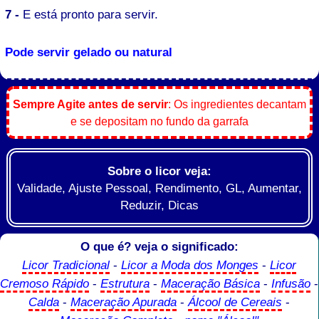
7 -
E está pronto para servir.
Pode servir gelado ou natural
Sempre Agite antes de servir
: Os ingredientes decantam
e se depositam no fundo da garrafa
Sobre o licor veja:
Validade, Ajuste Pessoal, Rendimento, GL, Aumentar,
Reduzir, Dicas
O que é? veja o significado:
Licor Tradicional
-
Licor a Moda dos Monges
-
Licor
Cremoso Rápido
-
Estrutura
-
Maceração Básica
-
Infusão
-
Calda
-
Maceração Apurada
-
Álcool de Cereais
-