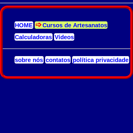
HOME
Cursos de Artesanatos
Calculadoras
Vídeos
sobre nós
contatos
política privacidade