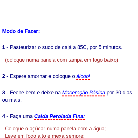
Modo de Fazer:
1 -
Pasteurizar o suco de cajá a 85C, por 5 minutos.
(coloque numa panela com tampa em fogo baixo)
2 -
Espere amornar e coloque o
álcool
3 -
Feche bem e deixe na
Maceração Básica
por 30 dias
ou mais.
4 -
Faça uma
Calda Perolada Fina:
Coloque o açúcar numa panela com a água;
Leve em fogo alto e mexa sempre;