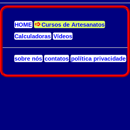
HOME
Cursos de Artesanatos
Calculadoras
Vídeos
sobre nós
contatos
política privacidade